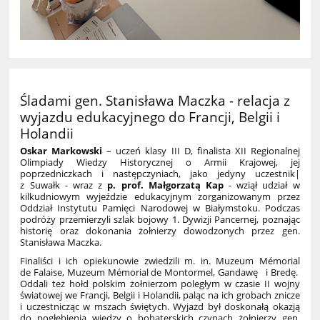
Śladami gen. Stanisława Maczka - relacja z
wyjazdu edukacyjnego do Francji, Belgii i
Holandii
Oskar Markowski
– uczeń klasy III D, finalista XII Regionalnej
Olimpiady Wiedzy Historycznej o Armii Krajowej, jej
poprzedniczkach i następczyniach, jako jedyny uczestnik|
z Suwałk - wraz z
p. prof. Małgorzatą Kap
- wziął udział w
kilkudniowym wyjeździe edukacyjnym zorganizowanym przez
Oddział Instytutu Pamięci Narodowej w Białymstoku. Podczas
podróży przemierzyli szlak bojowy 1. Dywizji Pancernej, poznając
historię oraz dokonania żołnierzy dowodzonych przez gen.
Stanisława Maczka.
Finaliści i ich opiekunowie zwiedzili m. in. Muzeum Mémorial
de Falaise, Muzeum Mémorial de Montormel, Gandawę i Bredę.
Oddali też hołd polskim żołnierzom poległym w czasie II wojny
światowej we Francji, Belgii i Holandii, paląc na ich grobach znicze
i uczestnicząc w mszach świętych. Wyjazd był doskonałą okazją
do pogłębienia wiedzy o bohaterskich czynach żołnierzy gen.