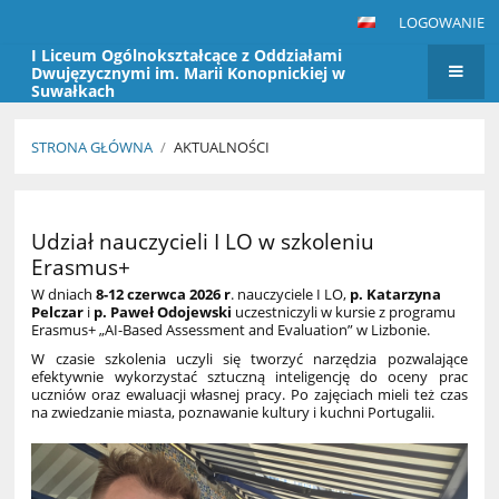
LOGOWANIE
I Liceum Ogólnokształcące z Oddziałami
Dwujęzycznymi im. Marii Konopnickiej w
Suwałkach
STRONA GŁÓWNA
/
AKTUALNOŚCI
Aktualności
Udział nauczycieli I LO w szkoleniu
Erasmus+
W dniach
8-12 czerwca
2026 r
. nauczyciele I LO,
p. Katarzyna
Pelczar
i
p. Paweł Odojewski
uczestniczyli w kursie z programu
Erasmus+ „
AI-Based Assessment and Evaluation
” w Lizbonie.
W czasie szkolenia uczyli się tworzyć narzędzia pozwalające
efektywnie wykorzystać sztuczną inteligencję do oceny prac
uczniów oraz ewaluacji własnej pracy. Po zajęciach mieli też czas
na zwiedzanie miasta, poznawanie kultury i kuchni Portugalii.