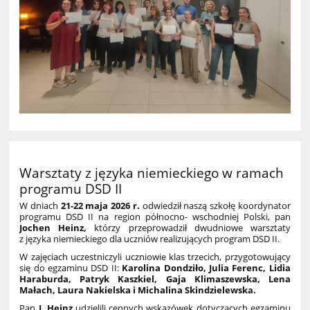
Warsztaty z języka niemieckiego w ramach
programu DSD II
W dniach
21-22 maja 2026 r.
odwiedził naszą szkołę koordynator
programu DSD II na region północno- wschodniej Polski, pan
Jochen Heinz,
którzy przeprowadził dwudniowe warsztaty
z języka niemieckiego dla uczniów realizujących program DSD II.
W zajęciach uczestniczyli uczniowie klas trzecich, przygotowujący
się do egzaminu DSD II:
Karolina Dondziło, Julia Ferenc, Lidia
Haraburda, Patryk Kaszkiel, Gaja Klimaszewska, Lena
Małach, Laura Nakielska i Michalina Skindzielewska.
Pan
J. Heinz
udzielili cennych wskazówek dotyczących egzaminu