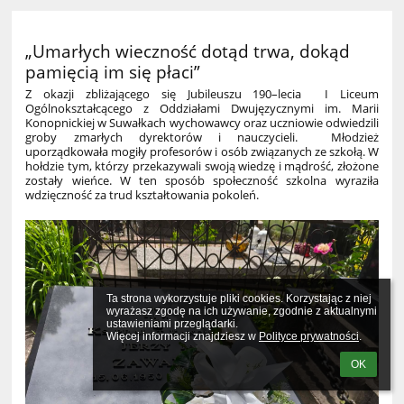
„Umarłych wieczność dotąd trwa, dokąd
pamięcią im się płaci”
Z okazji zbliżającego się Jubileuszu 190–lecia I Liceum
Ogólnokształcącego z Oddziałami Dwujęzycznymi im. Marii
Konopnickiej w Suwałkach wychowawcy oraz uczniowie odwiedzili
groby zmarłych dyrektorów i nauczycieli. Młodzież
uporządkowała mogiły profesorów i osób związanych ze szkołą. W
hołdzie tym, którzy przekazywali swoją wiedzę i mądrość, złożone
zostały wieńce. W ten sposób społeczność szkolna wyraziła
wdzięczność za trud kształtowania pokoleń.
Ta strona wykorzystuje pliki cookies. Korzystając z niej 
wyrażasz zgodę na ich używanie, zgodnie z aktualnymi 
ustawieniami przeglądarki.

Więcej informacji znajdziesz w 
Polityce prywatności
.
OK