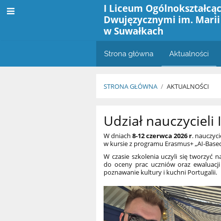
I Liceum Ogólnokształcąc
Dwujęzycznymi im. Marii
w Suwałkach
Strona główna
Aktualności
STRONA GŁÓWNA
/
AKTUALNOŚCI
Aktualności
Udział nauczycieli
W dniach
8-12 czerwca
2026 r
. nauczyci
w kursie z programu Erasmus+ „
AI-Base
W czasie szkolenia uczyli się tworzyć 
do oceny prac uczniów oraz ewaluacji 
poznawanie kultury i kuchni Portugalii.