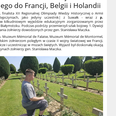
go do Francji, Belgii i Holandii
, finalista XII Regionalnej Olimpiady Wiedzy Historycznej o Armii
astępczyniach, jako jedyny uczestnik| z Suwałk - wraz z
p.
ł w kilkudniowym wyjeździe edukacyjnym zorganizowanym przez
Białymstoku. Podczas podróży przemierzyli szlak bojowy 1. Dywizji
nania żołnierzy dowodzonych przez gen. Stanisława Maczka.
m. in. Muzeum Mémorial de Falaise, Muzeum Mémorial de Montormel,
kim żołnierzom poległym w czasie II wojny światowej we Francji,
znicze i uczestnicząc w mszach świętych. Wyjazd był doskonałą okazją
zynach żołnierzy gen. Stanisława Maczka.