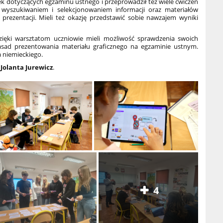
wek dotyczących egzaminu ustnego
i przeprowadził też wiele ćwiczeń
 wyszukiwaniem i selekcjonowaniem informacji oraz materiałów
prezentacji. Mieli też okazję przedstawić sobie nawzajem wyniki
dzięki warsztatom uczniowie mieli możliwość sprawdzenia swoich
asad prezentowania materiału graficznego na egzaminie ustnym.
a niemieckiego.
 Jolanta Jurewicz
.
4