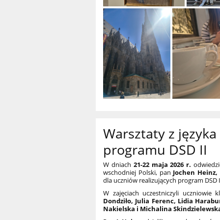
Warsztaty z język
programu DSD II
W dniach
21-22 maja 2026 r.
odwiedził
wschodniej Polski, pan
Jochen Heinz,
dla uczniów realizujących program DSD I
W zajęciach uczestniczyli uczniowie 
Dondziło, Julia Ferenc, Lidia Harab
Nakielska i Michalina Skindzielewsk