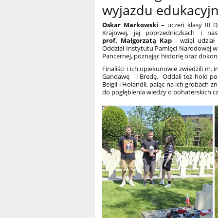
wyjazdu edukacyjne
Oskar Markowski
– uczeń klasy III D
Krajowej, jej poprzedniczkach i n
prof. Małgorzatą Kap
- wziął udzia
Oddział Instytutu Pamięci Narodowej w 
Pancernej, poznając historię oraz doko
Finaliści i ich opiekunowie zwiedzili 
Gandawę i Bredę. Oddali też hołd pols
Belgii i Holandii, paląc na ich grobach 
do pogłębienia wiedzy o bohaterskich c