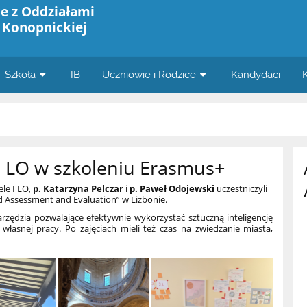
e z Oddziałami
 Konopnickiej
Szkoła
IB
Uczniowie i Rodzice
Kandydaci
 I LO w szkoleniu Erasmus+
ele I LO,
p. Katarzyna Pelczar
i
p. Paweł Odojewski
uczestniczyli
d Assessment and Evaluation
” w Lizbonie.
narzędzia pozwalające efektywnie wykorzystać sztuczną inteligencję
własnej pracy. Po zajęciach mieli też czas na zwiedzanie miasta,