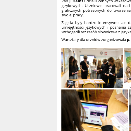
Pan
J. Heinz
udzielili cennych wskazó
językowych. U
czniowie pracowali nad
graficznych potrzebnych do tworzenia 
swojej pracy.
Zajęcia były bardzo intensywne, ale 
umiejętności językowych i poznania z
Wzbogacili też zasób słownictwa z język
Warsztaty dla uczniów zorganizowała
p.