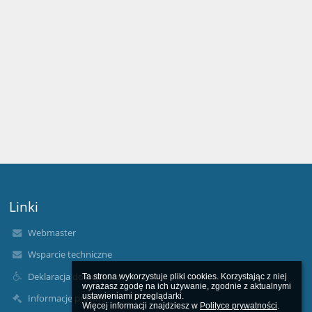
Linki
Webmaster
Wsparcie techniczne
Deklaracja dostępności
Ta strona wykorzystuje pliki cookies. Korzystając z niej 
wyrażasz zgodę na ich używanie, zgodnie z aktualnymi 
ustawieniami przeglądarki.

Informacje prawne
Więcej informacji znajdziesz w 
Polityce prywatności
.