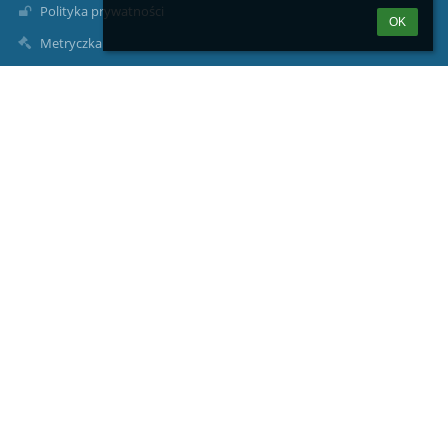
Polityka prywatności
OK
Metryczka
Mapa strony
O nas
Kontakt
Aktualności
Kontakty
I Liceum Ogólnokształcące im. Marii Konopnickiej w Suwałkach
Suwałki, ul. Mickiewicza 3
sekretariat@1lo.suwalki.eu
edan@1lo.suwalki.pl
(87) 566-28-51
(87) 566-56-26
ul. Mickiewicza 3
16-400 Suwałki
Poland