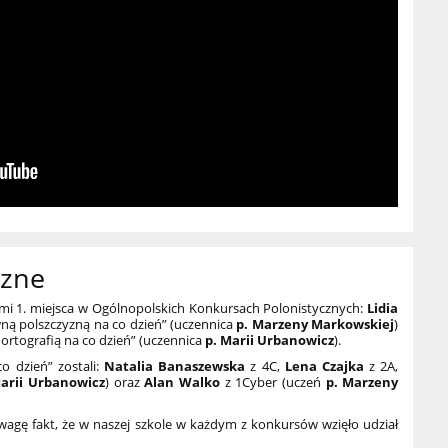
czne
ami 1. miejsca w Ogólnopolskich Konkursach Polonistycznych:
Lidia
ną polszczyzną na co dzień” (uczennica
p. Marzeny Markowskiej
)
 ortografią na co dzień” (uczennica
p. Marii Urbanowicz
).
co dzień” zostali:
Natalia Banaszewska
z 4C,
Lena Czajka
z 2A,
Marii Urbanowicz
) oraz
Alan Walko
z 1Cyber (uczeń
p. Marzeny
agę fakt, że w naszej szkole w każdym z konkursów wzięło udział