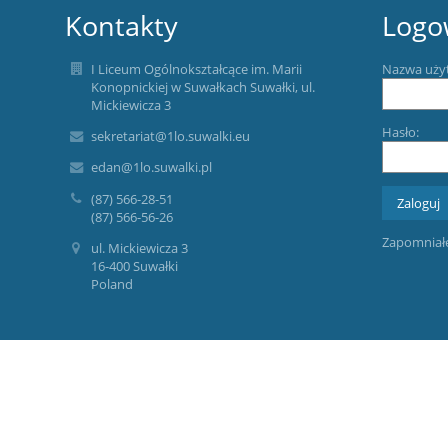
Kontakty
Logo
I Liceum Ogólnokształcące im. Marii
Nazwa uży
Konopnickiej w Suwałkach Suwałki, ul.
Mickiewicza 3
Hasło:
sekretariat@1lo.suwalki.eu
edan@1lo.suwalki.pl
(87) 566-28-51
(87) 566-56-26
Zapomniałe
ul. Mickiewicza 3
16-400 Suwałki
Poland