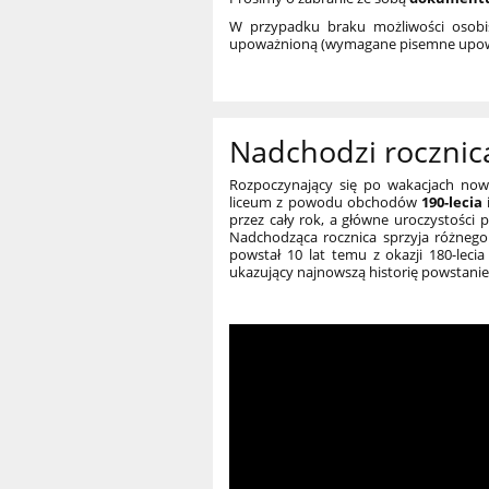
W przypadku braku możliwości osobi
upoważnioną (wymagane pisemne upoważ
Nadchodzi rocznica
Rozpoczynający się po wakacjach now
liceum z powodu obchodów
190-lecia
przez cały rok, a główne uroczystośc
Nadchodząca rocznica sprzyja różne
powstał 10 lat temu z okazji 180-lecia
ukazujący najnowszą historię powstani