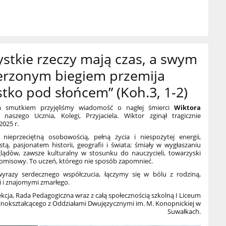
stkie rzeczy mają czas, a swym
erzonym biegiem przemija
tko pod słońcem” (Koh.3, 1-2)
m smutkiem przyjęliśmy wiadomość o nagłej śmierci
Wiktora
naszego Ucznia, Kolegi, Przyjaciela. Wiktor zginął tragicznie
2025 r.
 nieprzeciętną osobowością, pełną życia i niespożytej energii,
stą, pasjonatem historii, geografii i świata; śmiały w wygłaszaniu
lądów, zawsze kulturalny w stosunku do nauczycieli, towarzyski
omisowy. To uczeń, którego nie sposób zapomnieć.
wyrazy serdecznego współczucia, łączymy się w bólu z rodziną,
i i znajomymi zmarłego.
kcja, Rada Pedagogiczna wraz z całą społecznością szkolną I Liceum
nokształcącego z Oddziałami Dwujęzycznymi im. M. Konopnickiej w
Suwałkach.