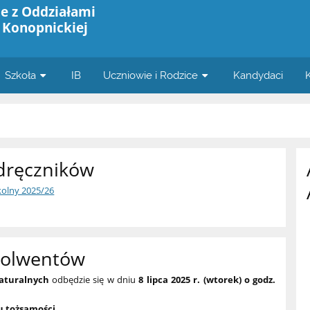
e z Oddziałami
 Konopnickiej
Szkoła
IB
Uczniowie i Rodzice
Kandydaci
dręczników
kolny 2025/26
solwentów
aturalnych
odbędzie się w dniu
8 lipca 2025 r. (wtorek) o godz.
 tożsamości
.