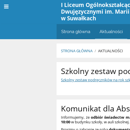
I Liceum Ogólnokształcąc
Dwujęzycznymi im. Marii
w Suwałkach
Strona główna
Aktualności
STRONA GŁÓWNA
/
AKTUALNOŚCI
Aktualności
Szkolny zestaw po
Szkolny zestaw podręczników na rok sz
Komunikat dla Ab
Informujemy, że
odbiór świadectw m
10:00
w budynku szkoły, w auli szkolnej.
Prosimy o zabranie ze sobą
dokumentu