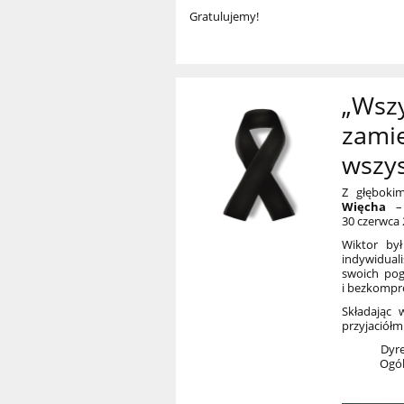
Gratulujemy!
„Wszy
zami
wszys
Z głęboki
Więcha
– 
30 czerwca 
Wiktor był
indywiduali
swoich pog
i bezkompr
Składając 
przyjaciółm
Dyre
Ogól