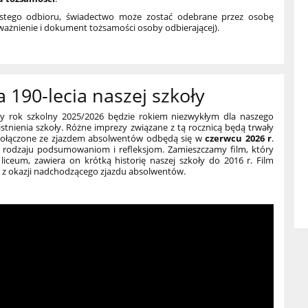
stego odbioru, świadectwo może zostać odebrane przez osobę
nienie i dokument tożsamości osoby odbierającej).
 190-lecia naszej szkoły
y rok szkolny 2025/2026 będzie rokiem niezwykłym dla naszego
istnienia szkoły. Różne imprezy związane z tą rocznicą będą trwały
i połączone ze zjazdem absolwentów odbędą się w
czerwcu 2026 r
.
go rodzaju podsumowaniom
i refleksjom. Zamieszczamy film, który
 liceum, zawiera on krótką historię naszej szkoły do 2016 r. Film
e z okazji nadchodzącego zjazdu absolwentów.