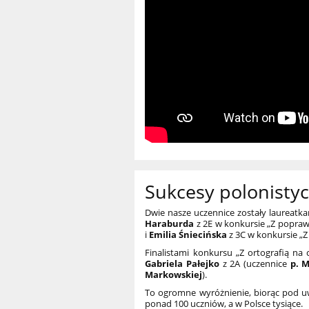
Sukcesy polonisty
Dwie nasze uczennice zostały laureatk
Haraburda
z 2E w konkursie „Z popraw
i
Emilia Śniecińska
z 3C w konkursie „Z
Finalistami konkursu „Z ortografią na 
Gabriela Pałejko
z 2A (uczennice
p. 
Markowskiej
).
To ogromne wyróżnienie, biorąc pod uw
ponad 100 uczniów, a w Polsce tysiące.