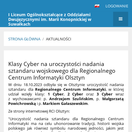
LOGOWANIE
I Liceum Ogólnokształcące z Oddziałami
Dwujęzycznymi im. Marii Konopnickiej w
Suwałkach
STRONA GŁÓWNA
/
AKTUALNOŚCI
Aktualności
Klasy Cyber na uroczystości nadania
sztandaru wojskowego dla Regionalnego
Centrum Informatyki Olsztyn
W dniu 18.10.2023 odbyła się w Olsztynie u
roczystość nadania
sztandaru dla
Regionalnego Centrum Informatyki
, w której
udział wzięły klasy:
1 Cyber
,
2 Cyber
oraz
3 Cyber
wraz
z wychowawcami: p.
Andrzejem Szulińskim
, p.
Małgorzatą
Powichrowską
i p.
Markiem Gałaszewskim
.
Ze strony internetowej RCI Olsztyn:
"U
roczystość nadania sztandaru dla Regionalnego Centrum
Informatyki
ma na celu uhonorowanie tradycji, historii wojska
polskiego jak również symbolu narodowej jedności, jakim jest