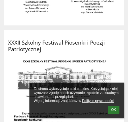
XXXII Szkolny Festiwal Piosenki i Poezji
Patriotycznej
Ta strona wykorzystuje pliki cookies. Korzystając z niej 
wyrażasz zgodę na ich używanie, zgodnie z aktualnymi 
ustawieniami przeglądarki.

Więcej informacji znajdziesz w 
Polityce prywatności
.
OK