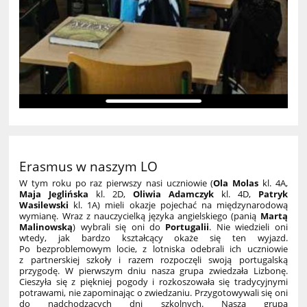
Erasmus w naszym LO
W tym roku po raz pierwszy nasi uczniowie (
Ola Molas
kl. 4A,
Maja Jeglińska
kl. 2D,
Oliwia Adamczyk
kl. 4D,
Patryk
Wasilewski
kl. 1A) mieli okazje pojechać na międzynarodową
wymianę. Wraz z nauczycielką języka angielskiego (panią
Martą
Malinowską
) wybrali się oni do
Portugalii
. Nie wiedzieli oni
wtedy, jak bardzo kształcący okaże się ten wyjazd.
Po bezproblemowym locie, z lotniska odebrali ich uczniowie
z partnerskiej szkoły i razem rozpoczęli swoją portugalską
przygodę. W pierwszym dniu nasza grupa zwiedzała Lizbonę.
Cieszyła się z piękniej pogody i rozkoszowała się tradycyjnymi
potrawami, nie zapominając o zwiedzaniu. Przygotowywali się oni
do nadchodzących dni szkolnych. Nasza grupa