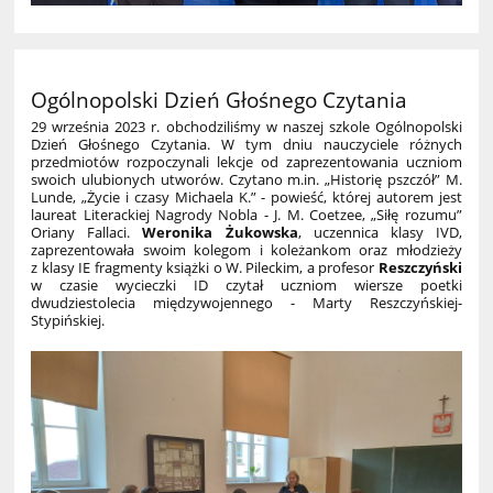
Ogólnopolski Dzień Głośnego Czytania
29 września 2023 r. obchodziliśmy w naszej szkole Ogólnopolski
Dzień Głośnego Czytania. W tym dniu nauczyciele różnych
przedmiotów rozpoczynali lekcje od zaprezentowania uczniom
swoich ulubionych utworów. Czytano m.in. „Historię pszczół” M.
Lunde, „Życie i czasy Michaela K.” - powieść, której autorem jest
laureat Literackiej Nagrody Nobla - J. M. Coetzee, „Siłę rozumu”
Oriany Fallaci.
Weronika Żukowska
, uczennica klasy IVD,
zaprezentowała swoim kolegom i koleżankom oraz młodzieży
z klasy IE fragmenty książki o W. Pileckim, a profesor
Reszczyński
w czasie wycieczki ID czytał uczniom wiersze poetki
dwudziestolecia międzywojennego - Marty Reszczyńskiej-
Stypińskiej.