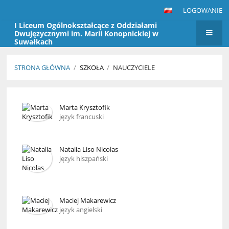
LOGOWANIE
I Liceum Ogólnokształcące z Oddziałami
Dwujęzycznymi im. Marii Konopnickiej w
Suwałkach
STRONA GŁÓWNA
/
SZKOŁA
/
NAUCZYCIELE
Nauczyciele
Marta Krysztofik
język francuski
Natalia Liso Nicolas
język hiszpański
Maciej Makarewicz
język angielski