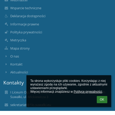
Wsparcie techniczne
Deklaracja dostępności
Informacje prawne
Polityka prywatności
Metryczka
Mapa strony
O nas
Kontakt
Aktualności
Ta strona wykorzystuje pliki cookies. Korzystając z niej 
Kontakty
wyrażasz zgodę na ich używanie, zgodnie z aktualnymi 
ustawieniami przeglądarki.

Więcej informacji znajdziesz w 
Polityce prywatności
.
I Liceum Ogólnokształcące im. Marii Konopnickiej w Suwałkach
Suwałki, ul. Mickiewicza 3
OK
sekretariat@1lo.suwalki.eu
edan@1lo.suwalki.pl