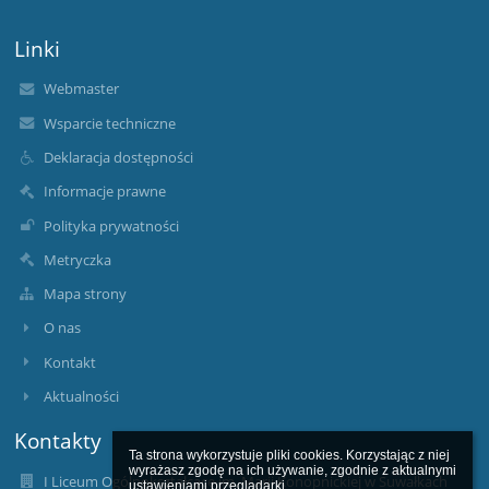
Linki
Webmaster
Wsparcie techniczne
Deklaracja dostępności
Informacje prawne
Polityka prywatności
Metryczka
Mapa strony
O nas
Kontakt
Aktualności
Kontakty
Ta strona wykorzystuje pliki cookies. Korzystając z niej 
wyrażasz zgodę na ich używanie, zgodnie z aktualnymi 
I Liceum Ogólnokształcące im. Marii Konopnickiej w Suwałkach
ustawieniami przeglądarki.
