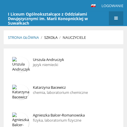
LOGOWANIE
I Liceum Ogólnokształcące z Oddziałami
Dwujęzycznymi im. Marii Konopnickiej w
Suwałkach
STRONA GŁÓWNA
/
SZKOŁA
/
NAUCZYCIELE
Nauczyciele
Urszula Andruczyk
język niemiecki
Katarzyna Bacewicz
chemia, laboratorium chemiczne
Agnieszka Balcer-Romanowska
fizyka, laboratorium fizyczne