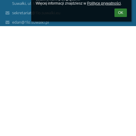
Suwałki, ul. Mickiewicza 3
Więcej informacji znajdziesz w 
Polityce prywatności
.
sekretariat@1lo.suwalki.eu
OK
edan@1lo.suwalki.pl
(87) 566-28-51
(87) 566-56-26
ul. Mickiewicza 3
16-400 Suwałki
Poland
Logowanie
Nazwa użytkownika:
Hasło:
Zapomniałem loginu lub hasła