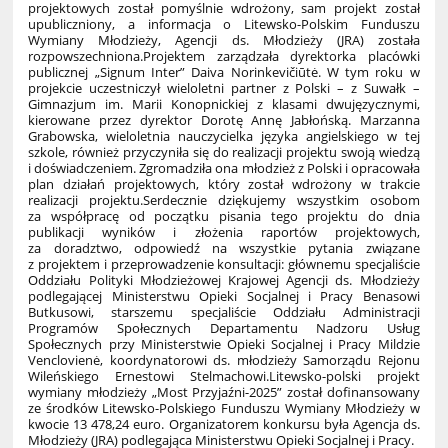
projektowych został pomyślnie wdrożony, sam projekt został
upubliczniony, a informacja o Litewsko-Polskim Funduszu
Wymiany Młodzieży, Agencji ds. Młodzieży (JRA) została
rozpowszechniona.Projektem zarządzała dyrektorka placówki
publicznej „Signum Inter” Daiva Norinkevičiūtė. W tym roku w
projekcie uczestniczył wieloletni partner z Polski – z Suwałk –
Gimnazjum im. Marii Konopnickiej z klasami dwujęzycznymi,
kierowane przez dyrektor Dorotę Annę Jabłońską. Marzanna
Grabowska, wieloletnia nauczycielka języka angielskiego w tej
szkole, również przyczyniła się do realizacji projektu swoją wiedzą
i doświadczeniem. Zgromadziła ona młodzież z Polski i opracowała
plan działań projektowych, który został wdrożony w trakcie
realizacji projektu.Serdecznie dziękujemy wszystkim osobom
za współpracę od początku pisania tego projektu do dnia
publikacji wyników i złożenia raportów projektowych,
za doradztwo, odpowiedź na wszystkie pytania związane
z projektem i przeprowadzenie konsultacji: głównemu specjaliście
Oddziału Polityki Młodzieżowej Krajowej Agencji ds. Młodzieży
podlegającej Ministerstwu Opieki Socjalnej i Pracy Benasowi
Butkusowi, starszemu specjaliście Oddziału Administracji
Programów Społecznych Departamentu Nadzoru Usług
Społecznych przy Ministerstwie Opieki Socjalnej i Pracy Mildzie
Venclovienė, koordynatorowi ds. młodzieży Samorządu Rejonu
Wileńskiego Ernestowi Stelmachowi.Litewsko-polski projekt
wymiany młodzieży „Most Przyjaźni-2025” został dofinansowany
ze środków Litewsko-Polskiego Funduszu Wymiany Młodzieży w
kwocie 13 478,24 euro. Organizatorem konkursu była Agencja ds.
Młodzieży (JRA) podlegająca Ministerstwu Opieki Socjalnej i Pracy.