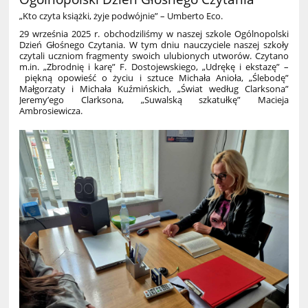
„Kto czyta książki, żyje podwójnie” – Umberto Eco.
29 września 2025 r. obchodziliśmy w naszej szkole Ogólnopolski
Dzień Głośnego
Czytania. W tym dniu nauczyciele naszej szkoły
czytali uczniom fragmenty swoich ulubionych
utworów. Czytano
m.in. „Zbrodnię i karę” F. Dostojewskiego, „Udrękę i ekstazę” –
piękną opowieść o życiu i sztuce Michała Anioła, „Ślebodę”
Małgorzaty i Michała
Kuźmińskich, „Świat według Clarksona”
Jeremy’ego Clarksona, „Suwalską szkatułkę”
Macieja
Ambrosiewicza.