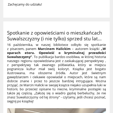
Zachęcamy do udziału!
Spotkanie z opowieściami o mieszkańcach
Suwalszczyzny (i nie tylko) sprzed stu lat…
16 października, w naszej bibliotece odbyło się spotkanie
z pisarzem, panem
Marcinem Halickim
– autorem książki
„W
oparach eteru. Opowieść o kryminalnej przeszłości
Suwalszczyzny”
. To publikacja bardzo osobliwa, w której historia
naszego regionu opowiedziana jest z zaskakującej perspektywy ,
z perspektywy tak zwanego półświatka, który w miejscu
pogranicza kultur miał swój koloryt. Książka jest bogato
ilustrowana, ma obszerne źródła. Autor jest świetnym
gawędziarzem i ciekawie opowiadał o miejscach, które są nam
dobrze znane i przez to jeszcze bardziej intrygujące. Można
przyjąć, że Marcin Halicki w swojej książce niejako uzupełnia luki w
historii, bo przecież opisane tu niecne, kryminalne postępki są
także jej częścią. „Założę się o wiadro gęstej berbeluchy, że nie
znasz Suwalszczyzny od tej strony” - czytamy, jeśli chcesz poznać,
sięgnij po książkę!