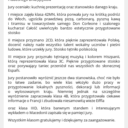
Jury oceniało: kuchnię prezentację oraz stanowisko danego kraju.
I miejsce zajęła klasa 42MN, która porwała jury na krótką podróż
do Włoch, ugościła prawdziwą pizzą, carbonarą, pyszną kawą
i tiramisu w towarzystwie samego Don Corleone i szalonego
kucharza! Całość uwieńczyło bardzo estetycznie przygotowane
stoisko
II miejsce przyznano 2CD, która pięknie zaprezentowała Polskę,
docenić należy nade wszystko talent wokalny uczniów i pieśni
ludowe, które urzekły jury. Stoisko tętniło polskością
III miejsce jury przyznało tętniącej muzyką i kolorem Hiszpanii,
którą reprezentowała klasa 3C. Pięknie przygotowane stoisko
oraz porywający taniec przeniósł nas wszystkich do słonecznej
Españi.
Jury postanowiło wyróżnić jeszcze dwa stanowiska, choć nie było
to łatwe zadanie, bo wiele klas włożyło dużo pracy w
przygotowanie lokalnych pyszności, dekoracji lub informacji
o wylosowanym kraju. Niemniej jednak na szczególne
wyróżnienie zapracowała klasa 4B, która przygotowała ciekawe
informacje o Francji i zbudowała niesamowitą wieże Eiffla
oraz klasa IIID, która barwnym standem i interesującym
wykładem o Macedonii
zapisała się w pamięci jury.
Wszystkim klasom gratulujemy i dziękujemy za zaangażowanie.