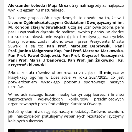
Aleksander Łoboda
i
Maja Mróz
otrzymali nagrody za najlepsze
wyniki z egzaminu maturalnego.
Tak liczna grupa osób nagrodzonych to dowód na to, że w
I
Liceum Ogólnokształcącym z Oddziałami Dwujęzycznymi im.
M. Konopnickiej w Suwałkach
uczą się uczniowie zdolni, pełni
pasji i wytrwali w dążeniu do realizacji swoich planów. W drodze
do sukcesu nieustannie wspierają ich i motywują nauczyciele,
którzy również zostali uhonorowani przez Prezydenta Miasta
Suwałk, a są to:
Pan Prof. Mateusz Dąbrowski
,
Pani
Prof. Janina Małgorzata Kap
,
Pani Prof. Marzena Markowska
,
Pan Prof. Paweł Odojewski
,
Pan Prof. Krzysztof Reszczyński
,
Pani Prof. Maria Urbanowicz
,
Pan Prof. Jan Żukowski
i
Ks.
Krzysztof Żbikowski
.
Szkoła została również uhonorowana za zajęcie
III miejsca
w
klasyfikacji ogólnej w Licealiadzie w roku 2024/2025, co jest
potwierdzeniem wysokiego poziomu sportowego naszych
uczniów.
W murach naszego liceum naukę kontynuują laureaci i finaliści
tegorocznych wojewódzkich konkursów przedmiotowych
organizowanych przez Podlaskiego Kuratora Oświaty.
Jesteśmy dumni z osiągnięć naszej młodzieży. Zarówno uczniom,
jak i nauczycielom gratulujemy wspaniałych rezultatów i życzymy
kolejnych sukcesów.