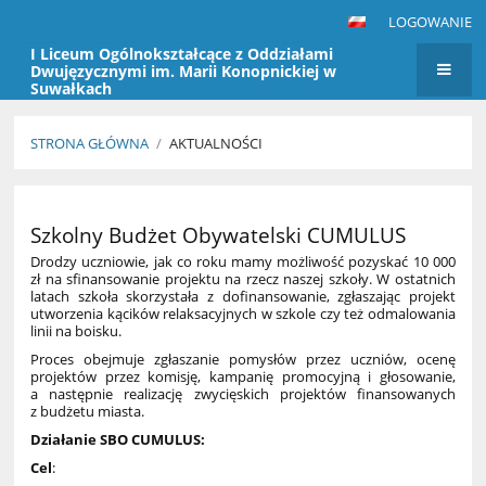
LOGOWANIE
I Liceum Ogólnokształcące z Oddziałami
Dwujęzycznymi im. Marii Konopnickiej w
Suwałkach
STRONA GŁÓWNA
/
AKTUALNOŚCI
Aktualności
Szkolny Budżet Obywatelski CUMULUS
Drodzy uczniowie, jak co roku mamy możliwość pozyskać 10 000
zł na sfinansowanie projektu na rzecz naszej szkoły. W ostatnich
latach szkoła skorzystała z dofinansowanie, zgłaszając projekt
utworzenia kącików relaksacyjnych w szkole czy też odmalowania
linii na boisku.
Proces obejmuje zgłaszanie pomysłów przez uczniów, ocenę
projektów przez komisję, kampanię promocyjną i głosowanie,
a następnie realizację zwycięskich projektów finansowanych
z budżetu miasta.
Działanie SBO CUMULUS:
Cel
: