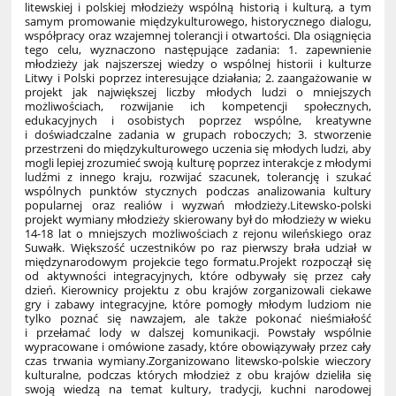
litewskiej i polskiej młodzieży wspólną historią i kulturą, a tym
samym promowanie międzykulturowego, historycznego dialogu,
współpracy oraz wzajemnej tolerancji i otwartości. Dla osiągnięcia
tego celu, wyznaczono następujące zadania: 1. zapewnienie
młodzieży jak najszerszej wiedzy o wspólnej historii i kulturze
Litwy i Polski poprzez interesujące działania; 2. zaangażowanie w
projekt jak największej liczby młodych ludzi o mniejszych
możliwościach, rozwijanie ich kompetencji społecznych,
edukacyjnych i osobistych poprzez wspólne, kreatywne
i doświadczalne zadania w grupach roboczych; 3. stworzenie
przestrzeni do międzykulturowego uczenia się młodych ludzi, aby
mogli lepiej zrozumieć swoją kulturę poprzez interakcje z młodymi
ludźmi z innego kraju, rozwijać szacunek, tolerancję i szukać
wspólnych punktów stycznych podczas analizowania kultury
popularnej oraz realiów i wyzwań młodzieży.Litewsko-polski
projekt wymiany młodzieży skierowany był do młodzieży w wieku
14-18 lat o mniejszych możliwościach z rejonu wileńskiego oraz
Suwałk. Większość uczestników po raz pierwszy brała udział w
międzynarodowym projekcie tego formatu.Projekt rozpoczął się
od aktywności integracyjnych, które odbywały się przez cały
dzień. Kierownicy projektu z obu krajów zorganizowali ciekawe
gry i zabawy integracyjne, które pomogły młodym ludziom nie
tylko poznać się nawzajem, ale także pokonać nieśmiałość
i przełamać lody w dalszej komunikacji. Powstały wspólnie
wypracowane i omówione zasady, które obowiązywały przez cały
czas trwania wymiany.Zorganizowano litewsko-polskie wieczory
kulturalne, podczas których młodzież z obu krajów dzieliła się
swoją wiedzą na temat kultury, tradycji, kuchni narodowej