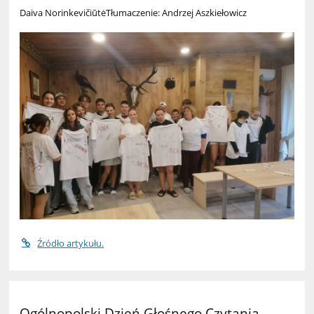
Daiva NorinkevičiūtėTłumaczenie: Andrzej Aszkiełowicz
Źródło artykułu.
Ogólnopolski Dzień Głośnego Czytania