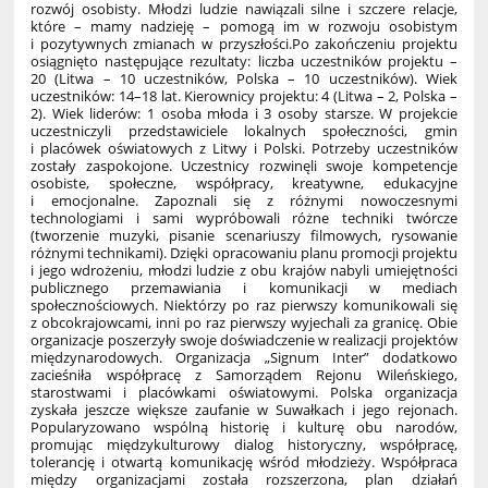
rozwój osobisty. Młodzi ludzie nawiązali silne i szczere relacje,
które – mamy nadzieję – pomogą im w rozwoju osobistym
i pozytywnych zmianach w przyszłości.Po zakończeniu projektu
osiągnięto następujące rezultaty: liczba uczestników projektu –
20 (Litwa – 10 uczestników, Polska – 10 uczestników). Wiek
uczestników: 14–18 lat. Kierownicy projektu: 4 (Litwa – 2, Polska –
2). Wiek liderów: 1 osoba młoda i 3 osoby starsze. W projekcie
uczestniczyli przedstawiciele lokalnych społeczności, gmin
i placówek oświatowych z Litwy i Polski. Potrzeby uczestników
zostały zaspokojone. Uczestnicy rozwinęli swoje kompetencje
osobiste, społeczne, współpracy, kreatywne, edukacyjne
i emocjonalne. Zapoznali się z różnymi nowoczesnymi
technologiami i sami wypróbowali różne techniki twórcze
(tworzenie muzyki, pisanie scenariuszy filmowych, rysowanie
różnymi technikami). Dzięki opracowaniu planu promocji projektu
i jego wdrożeniu, młodzi ludzie z obu krajów nabyli umiejętności
publicznego przemawiania i komunikacji w mediach
społecznościowych. Niektórzy po raz pierwszy komunikowali się
z obcokrajowcami, inni po raz pierwszy wyjechali za granicę. Obie
organizacje poszerzyły swoje doświadczenie w realizacji projektów
międzynarodowych. Organizacja „Signum Inter” dodatkowo
zacieśniła współpracę z Samorządem Rejonu Wileńskiego,
starostwami i placówkami oświatowymi. Polska organizacja
zyskała jeszcze większe zaufanie w Suwałkach i jego rejonach.
Popularyzowano wspólną historię i kulturę obu narodów,
promując międzykulturowy dialog historyczny, współpracę,
tolerancję i otwartą komunikację wśród młodzieży. Współpraca
między organizacjami została rozszerzona, plan działań