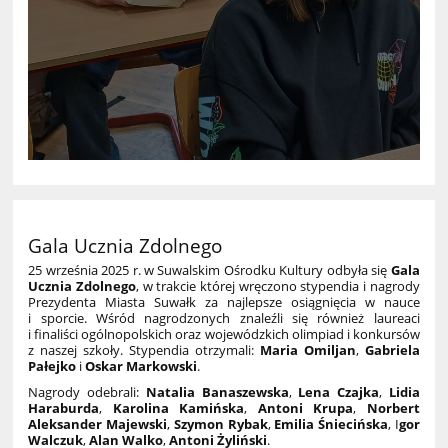
Gala Ucznia Zdolnego
25 września 2025 r. w Suwalskim Ośrodku Kultury odbyła się
Gala
Ucznia Zdolnego
, w trakcie której wręczono stypendia i nagrody
Prezydenta Miasta Suwałk za najlepsze osiągnięcia w nauce
i sporcie. Wśród nagrodzonych znaleźli się również laureaci
i finaliści ogólnopolskich oraz wojewódzkich olimpiad i konkursów
z naszej szkoły. Stypendia otrzymali:
Maria Omiljan
,
Gabriela
Pałejko
i
Oskar Markowski
.
Nagrody odebrali:
Natalia Banaszewska
,
Lena Czajka
,
Lidia
Haraburda
,
Karolina Kamińska
,
Antoni Krupa
,
Norbert
Aleksander Majewski
,
Szymon Rybak
,
Emilia Śniecińska
, I
gor
Walczuk
,
Alan Walko
,
Antoni Żyliński
.