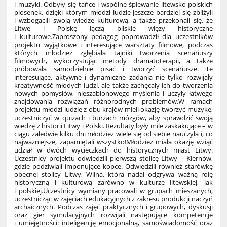
i muzyki. Odbyły się tańce i wspólne śpiewanie litewsko-polskich
piosenek, dzięki którym młodzi ludzie jeszcze bardziej się zbliżyli
i wzbogacili swoją wiedzę kulturową, a także przekonali się, że
Litwę i Polskę łączą bliskie więzy historyczne
i kulturowe.Zaproszony pedagog poprowadził dla uczestników
projektu wyjątkowe i interesujące warsztaty filmowe, podczas
których młodzież zgłębiała tajniki tworzenia scenariuszy
filmowych, wykorzystując metody dramatoterapii, a także
próbowała samodzielnie pisać i tworzyć scenariusze. Te
interesujące, aktywne i dynamiczne zadania nie tylko rozwijały
kreatywność młodych ludzi, ale także zachęcały ich do tworzenia
nowych pomysłów, nieszablonowego myślenia i uczyły łatwego
znajdowania rozwiązań różnorodnych problemów.W ramach
projektu młodzi ludzie z obu krajów mieli okazję tworzyć muzykę,
uczestniczyć w quizach i burzach mózgów, aby sprawdzić swoją
wiedzę z historii Litwy i Polski. Rezultaty były mile zaskakujące – w
ciągu zaledwie kilku dni młodzież wiele się od siebie nauczyła i, co
najważniejsze, zapamiętali wszystko!Młodzież miała okazję wziąć
udział w dwóch wycieczkach do historycznych miast Litwy.
Uczestnicy projektu odwiedzili pierwszą stolicę Litwy – Kiernów,
gdzie podziwiali imponujące kopce. Odwiedzili również starówkę
obecnej stolicy Litwy, Wilna, która nadal odgrywa ważną rolę
historyczną i kulturową zarówno w kulturze litewskiej, jak
i polskiej.Uczestnicy wymiany pracowali w grupach mieszanych,
uczestnicząc w zajęciach edukacyjnych z zakresu produkcji naczyń
archaicznych. Podczas zajęć praktycznych i grupowych, dyskusji
oraz gier symulacyjnych rozwijali następujące kompetencje
i umiejętności: inteligencję emocjonalną, samoświadomość oraz