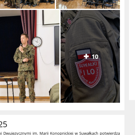
10
25
mi Dwujęzycznymi im. Marii Konopnickiej w Suwałkach potwierdza