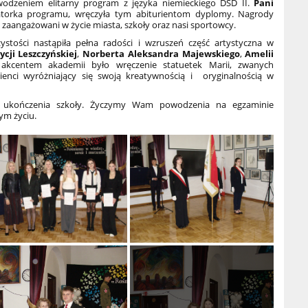
wodzeniem elitarny program z języka niemieckiego DSD II.
Pani
atorka programu, wręczyła tym abiturientom dyplomy. Nagrody
 zaangażowani w życie miasta, szkoły oraz nasi sportowcy.
zystości nastąpiła pełna radości i wzruszeń część artystyczna w
ycji Leszczyńskiej
,
Norberta Aleksandra Majewskiego
,
Amelii
 akcentem akademii było wręczenie statuetek Marii, zwanych
rienci wyróżniający się swoją kreatywnością i oryginalnością w
y ukończenia szkoły. Życzymy Wam powodzenia na egzaminie
ym życiu.