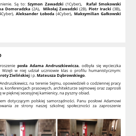
nienie. Są to:
Szymon Zawadzki
(1Cyber)
,
Rafał Smokowski
yna Domoradzka
(2A)
, Mikołaj Zawadzki
(2B),
Piotr Iracki
(3B)
,
4Cyber),
Aleksander Łoboda
(4Cyber)
, Maksymilian Gałkowski
P
proszenie
posła Adama Andruszkiewicza
, odbyła się wycieczka
. Wzięli w niej udział uczniowie klas o profilu humanistycznym:
roty Zielińskiej
i p.
Mateusza Dąbrowskiego
.
ndruszkiewicz, na terenie Sejmu, opowiedzieli o codziennej pracy
ce, konferencjach prasowych, architekturze sejmowej oraz zaprosili
ę w pięknej secesyjnej kamienicy, na pyszny obiad.
iem dotyczącym polskiej samorządności. Panu posłowi Adamowi
wania ze strony naszej szkolnej społeczności za zaproszenie