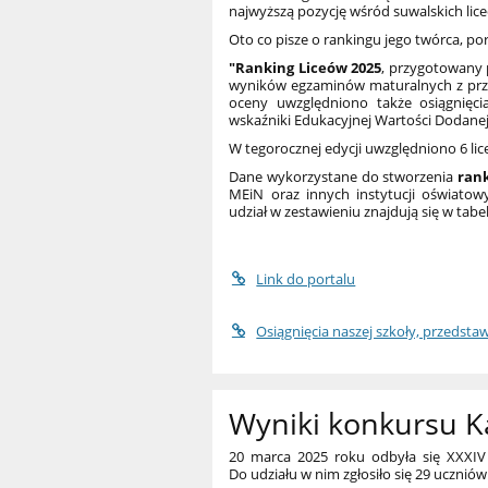
najwyższą pozycję wśród suwalskich li
Oto co pisze o rankingu jego twórca, po
"Ranking Liceów 2025
, przygotowany 
wyników egzaminów maturalnych z prz
oceny uwzględniono także osiągnięc
wskaźniki Edukacyjnej Wartości Dodanej
W tegorocznej edycji uwzględniono 6 lic
Dane wykorzystane do stworzenia
ran
MEiN oraz innych instytucji oświatow
udział w zestawieniu znajdują się w tabel
Link do portalu
Osiągnięcia naszej szkoły, przedsta
Wyniki konkursu 
20 marca 2025 roku odbyła się
XXXIV
Do udziału w nim
z
głosiło się 29 uczniów