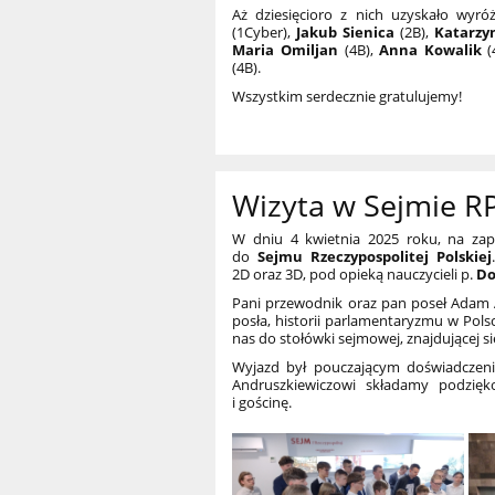
Aż dziesięcioro z nich uzyskało wyróż
(1Cyber),
Jakub Sienica
(2B),
Katarz
Maria Omiljan
(4B),
Anna Kowalik
(
(4B).
Wszystkim serdecznie gratulujemy!
Wizyta w Sejmie R
W dniu 4 kwietnia 2025 roku, na za
do
Sejmu Rzeczypospolitej Polskiej
2D oraz 3D, pod opieką nauczycieli p.
Do
Pani przewodnik oraz pan poseł Adam A
posła, historii parlamentaryzmu w Pols
nas do stołówki sejmowej, znajdującej si
Wyjazd był pouczającym doświadczen
Andruszkiewiczowi składamy podzięko
i gościnę.