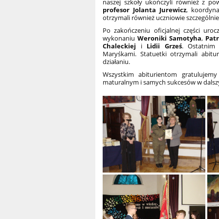
naszej szkoły ukończyli również z po
profesor Jolanta Jurewicz
, koordyn
otrzymali również uczniowie szczególnie
Po zakończeniu oficjalnej części uroc
wykonaniu
Weroniki Samotyha
,
Patr
Chaleckiej
i
Lidii Grześ
. Ostatnim
Maryśkami. Statuetki otrzymali abitu
działaniu.
Wszystkim abiturientom gratulujem
maturalnym i samych sukcesów w dalsz