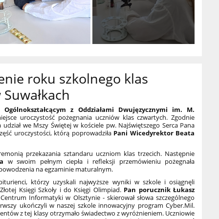
nie roku szkolnego klas
w Suwałkach
 Ogólnokształcącym z Oddziałami Dwujęzycznymi im. M.
ejsce uroczystość pożegnania uczniów klas czwartych. Zgodnie
ła udział we Mszy Świętej w kościele pw. Najświętszego Serca Pana
 część uroczystości, którą poprowadziła
Pani Wicedyrektor Beata
remonią przekazania sztandaru uczniom klas trzecich. Następnie
a
w swoim pełnym ciepła i refleksji przemówieniu pożegnała
m powodzenia na egzaminie maturalnym.
biturienci, którzy uzyskali najwyższe wyniki w szkole i osiągnęli
Złotej Księgi Szkoły i do Księgi Olimpiad.
Pan porucznik Łukasz
 Centrum Informatyki w Olsztynie - skierował słowa szczególnego
erwszy ukończyli w naszej szkole innowacyjny program Cyber.Mil.
entów z tej klasy otrzymało świadectwo z wyróżnieniem. Uczniowie