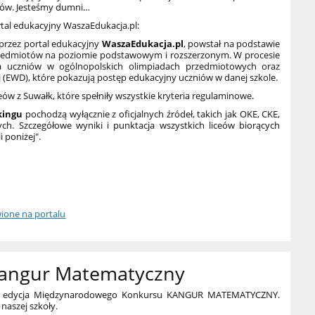
ceów. Jesteśmy dumni…
rtal edukacyjny WaszaEdukacja.pl:
przez portal edukacyjny
WaszaEdukacja.pl
, powstał na podstawie
edmiotów na poziomie podstawowym i rozszerzonym. W procesie
ia uczniów w ogólnopolskich olimpiadach przedmiotowych oraz
 (EWD), które pokazują postęp edukacyjny uczniów w danej szkole.
eów z Suwałk, które spełniły wszystkie kryteria regulaminowe.
kingu
pochodzą wyłącznie z oficjalnych źródeł, takich jak OKE, CKE,
ych. Szczegółowe wyniki i punktacja wszystkich liceów biorących
i poniżej".
wione na portalu
Kangur Matematyczny
edycja Międzynarodowego Konkursu KANGUR MATEMATYCZNY.
 naszej szkoły.