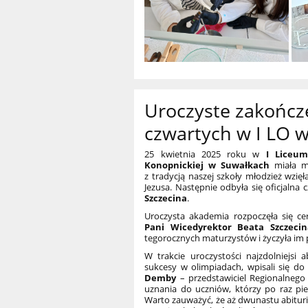
Uroczyste zakończe
czwartych w I LO 
25 kwietnia 2025 roku w
I Liceum
Konopnickiej w Suwałkach
miała mi
z tradycją naszej szkoły młodzież wzię
Jezusa. Następnie odbyła się oficjalna
Szczecina
.
Uroczysta akademia rozpoczęła się ce
Pani Wicedyrektor Beata Szczecin
tegorocznych maturzystów i życzyła i
W trakcie uroczystości najzdolniejsi a
sukcesy w olimpiadach, wpisali się do 
Demby
– przedstawiciel Regionalnego
uznania do uczniów, którzy po raz pi
Warto zauważyć, że aż dwunastu abituri