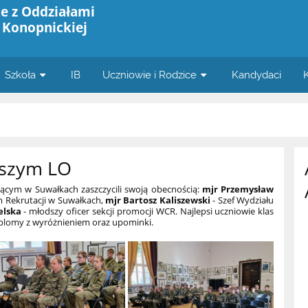
e z Oddziałami
 Konopnickiej
Szkoła
IB
Uczniowie i Rodzice
Kandydaci
aszym LO
ącym w Suwałkach zaszczycili swoją obecnością:
mjr Przemysław
 Rekrutacji w Suwałkach,
mjr Bartosz Kaliszewski
- Szef Wydziału
elska
- młodszy oficer sekcji promocji WCR. Najlepsi uczniowie klas
yplomy z wyróżnieniem oraz upominki.