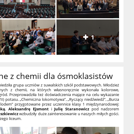
1
jne z chemii dla ósmoklasistów
wiedziła grupa uczniów z suwalskich szkół podstawowych. Młodzież
yjnych z chemii, na których własnoręcznie wykonała kolorowe,
ód. Przeprowadziła też doświadczenia mające na celu wykazanie
II) potasu. „Chemiczna lokomotywa”, „Ryczący niedźwiedź”, „Burza
 lodem” przygotowane przez uczennice klasy 1 międzynarodowej:
ską
,
Aleksandrę Ejsmont
i
Julię Staranowicz
pod nadzorem
uszkiewicz
wzbudziły duże zainteresowanie u naszych miłych gości.
szego liceum.