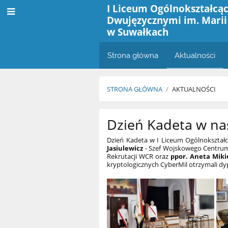
I Liceum Ogólnokształcąc
Dwujęzycznymi im. Marii
w Suwałkach
Strona główna
Aktualności
STRONA GŁÓWNA
/
AKTUALNOŚCI
Aktualności
Dzień Kadeta w n
Dzień Kadeta w I Liceum Ogólnokształc
Jasiulewicz
- Szef Wojskowego Centrum
Rekrutacji WCR oraz
ppor. Aneta Miki
kryptologicznych CyberMil otrzymali d