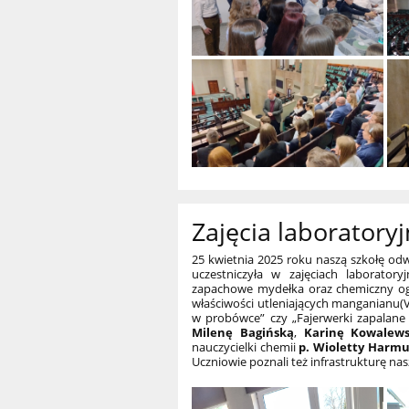
Zajęcia laboratory
25 kwietnia 2025 roku naszą szkołę od
uczestniczyła w zajęciach laborator
zapachowe mydełka oraz chemiczny ogr
właściwości utleniających manganianu(V
w probówce” czy „Fajerwerki zapalane
Milenę Bagińską
,
Karinę Kowalew
nauczycielki chemii
p. Wioletty Harm
Uczniowie poznali też infrastrukturę na