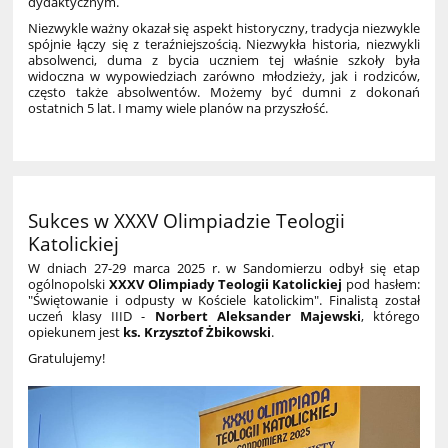
dydaktycznym.
Niezwykle ważny okazał się aspekt historyczny, tradycja niezwykle
spójnie łączy się z teraźniejszością. Niezwykła historia, niezwykli
absolwenci, duma z bycia uczniem tej właśnie szkoły była
widoczna w wypowiedziach zarówno młodzieży, jak i rodziców,
często także absolwentów. Możemy być dumni z dokonań
ostatnich 5 lat. I mamy wiele planów na przyszłość.
Sukces w XXXV Olimpiadzie Teologii
Katolickiej
W dniach 27-29 marca 2025 r. w Sandomierzu odbył się etap
ogólnopolski
XXXV Olimpiady Teologii Katolickiej
pod hasłem:
"Świętowanie i odpusty w Kościele katolickim". Finalistą został
uczeń klasy IIID -
Norbert Aleksander Majewski
, którego
opiekunem jest
ks. Krzysztof Żbikowski
.
Gratulujemy!