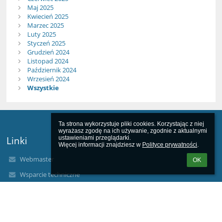
Maj 2025
Kwiecień 2025
Marzec 2025
Luty 2025
Styczeń 2025
Grudzień 2024
Listopad 2024
Październik 2024
Wrzesień 2024
Wszystkie
Ta strona wykorzystuje pliki cookies. Korzystając z niej 
wyrażasz zgodę na ich używanie, zgodnie z aktualnymi 
ustawieniami przeglądarki.

Linki
Więcej informacji znajdziesz w 
Polityce prywatności
.
Webmaster
OK
Wsparcie techniczne
Deklaracja dostępności
Informacje prawne
Polityka prywatności