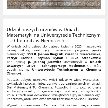
Udział naszych uczniów w Dniach
Matematyki na Uniwersytecie Technicznym
TU Chemnitz w Niemczech
W dniach od drugiego do piątego kwietnia 2025 r. uczniowie
naszej szkoły, realizujący rozszerzony program języka
niemieckiego
DSD II
,
Joanna Biegasik, Zuzanna Buraczewska,
Patryk Kaszkiel, Szymon Rybak i Luka Sztabkowski
pod opieką
p. Jolantą Jurewicz
uczestniczyli w
Dniach
Otwartych „BIDS - Schnuppertage Mathematik”
, które
odbyły się na
Uniwersytecie Technicznym w Chemnitz
(Niemcy).
Podczas pobytu uczniowie wzięli udział w wielu warsztatach,
wykładach i zajęciach integracyjnych, zorganizowanych w ramach
Dni Matematyki TU Chemnitz. Pozwoliło im to poznać ofertę
edukacyjną uczelni, zintegrować się z młodzieżą z różnych szkół
Polski i Czech oraz doskonalić umiejętności z języka niemieckiego.
Podczas wyjazdu uczniowie zwiedzili też stolicę Saksonii- Drezno.
Wyjazd sfinansowała
Centrala Szkolnictwa Zagranicznego