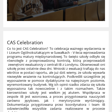
CAS Celebration
Co to jest CAS Celebration? To celebracja ważnego wydarzenia w
I Liceum Ogólnokształcącym w Suwałkach - V-lecia wprowadzenia
programu matury międzynarodowej. To święto szkoły odbyło się
równolegle z przeprowadzoną kontrolą, którą przeprowadzili
zewnętrzni ewaluatorzy z centrali IB z Londynu. Obserwowali oni
szkołę przez ostatnie dwa dni. Wnioski z ewaluacji trafiają do nas
wkrótce w postaci raportu, ale już dziś wiemy, że szkoła wywarła
niezwykłe wrażenie na kontrolujących. Podkreślili szczególnie jej
wyposażenie w pomoce dydaktyczne na najwyższym poziomie,
wyremontowany budynek. Wg ich opinii rzadko zdarza się szkoła
wyposażona tak nowocześnie i z takim rozmachem. Także
kierownictwo szkoły jest wielkim jej atutem. Współpraca w
zespole IB jest wzorcowa, a proces przygotowania nauczycieli
zarówno językowo, jak i merytorycznie wyróżniający.
Dokumentacja przygotowana przez koordynatora i team IB
odzwierciedliła wszystkie zadania realizowane w procesie