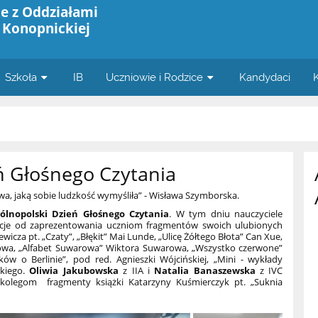
e z Oddziałami
 Konopnickiej
Szkoła
IB
Uczniowie i Rodzice
Kandydaci
ń Głośnego Czytania
awa, jaką sobie ludzkość wymyśliła” - Wisława Szymborska.
ólnopolski Dzień Głośnego Czytania
. W tym dniu nauczyciele
kcje od zaprezentowania uczniom fragmentów swoich ulubionych
wicza pt. „Czaty”, „Błękit” Mai Lunde, „Ulicę Żółtego Błota” Can Xue,
akowa, „Alfabet Suwarowa” Wiktora Suwarowa, „Wszystko czerwone”
ów o Berlinie”, pod red. Agnieszki Wójcińskiej, „Mini - wykłady
skiego.
Oliwia Jakubowska
z IIA i
Natalia Banaszewska
z IVC
kolegom fragmenty książki Katarzyny Kuśmierczyk pt. „Suknia