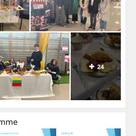
24
amme