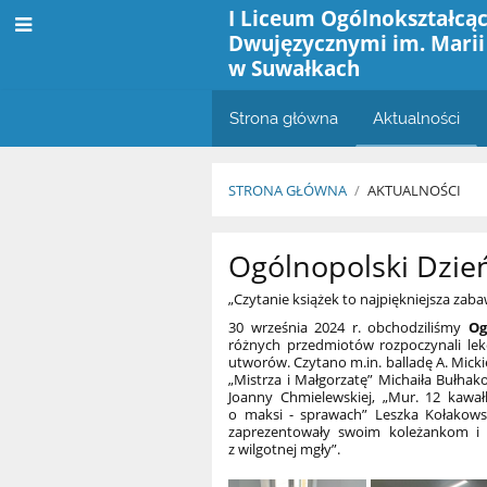
I Liceum Ogólnokształcąc
Dwujęzycznymi im. Marii
w Suwałkach
Strona główna
Aktualności
STRONA GŁÓWNA
/
AKTUALNOŚCI
Aktualności
Ogólnopolski Dzie
„Czytanie książek to najpiękniejsza zab
30 września 2024 r. obchodziliśmy
Og
różnych przedmiotów rozpoczynali le
utworów. Czytano m.in. balladę A. Mickie
„Mistrza i Małgorzatę” Michaiła Bułh
Joanny Chmielewskiej, „Mur. 12 kawałk
o maksi - sprawach” Leszka Kołakow
zaprezentowały swoim koleżankom i 
z wilgotnej mgły”.