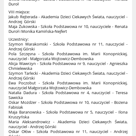
Duroł
VIII miejsce:
Jakub Rejterada - Akademia Dzieci Ciekawych Świata, nauczyciel -
Andrzej Górski
Maja Żukowska - Szkoła Podstawowa nr 10, nauczyciele - Renata
Duroł i Monika Kamińska-Nejfert
Uczestnicy:
Szymon Warakomski - Szkoła Podstawowa nr 11, nauczyciel -
Andrzej Górski
Pola Szczęsna - Szkoła Podstawowa im. Marii Konopnickiej,
nauczyciel - Małgorzata Wojtowicz-Dembowska
Alicja Wawrzyn - Szkoła Podstawowa nr 9, nauczyciel - Agnieszka
Chmielewska
Szymon Tarlecki - Akademia Dzieci Ciekawych Świata, nauczyciel -
Andrzej Górski
Ewa Poczobut - Szkoła Podstawowa im. Marii Konopnickiej,
nauczyciel Małgorzata Wojtowicz-Dembowska
Natalia Dadura - Szkoła Podstawowa nr 4, nauczyciel - Teresa
Sawicka
Oskar Możdżer - Szkoła Podstawowa nr 10, nauczyciel - Bożena
Fabisiak
Maja Baranowska - Szkoła Podstawowa nr 5, nauczyciel - Ilona
Kruszyńska
Maria Aleksandrowicz - Akademia Dzieci Ciekawych Świata,
nauczyciel - Andrzej Górski
Oskar Ołów - Szkoła Podstawowa nr 11, nauczyciel - Andrzej