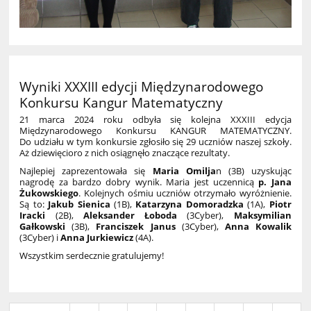
Wyniki XXXIII edycji Międzynarodowego
Konkursu Kangur Matematyczny
21 marca 2024 roku odbyła się kolejna XXXIII edycja
Międzynarodowego Konkursu KANGUR MATEMATYCZNY.
Do udziału w tym konkursie zgłosiło się 29 uczniów naszej szkoły.
Aż dziewięcioro z nich osiągnęło znaczące rezultaty.
Najlepiej zaprezentowała się
Maria Omilja
n (3B) uzyskując
nagrodę za bardzo dobry wynik. Maria jest uczennicą
p. Jana
Żukowskiego
. Kolejnych ośmiu uczniów otrzymało wyróżnienie.
Są to:
Jakub Sienica
(1B),
Katarzyna Domoradzka
(1A),
Piotr
Iracki
(2B),
Aleksander Łoboda
(3Cyber),
Maksymilian
Gałkowski
(3B),
Franciszek Janus
(3Cyber),
Anna Kowalik
(3Cyber) i
Anna Jurkiewicz
(4A).
Wszystkim serdecznie gratulujemy!