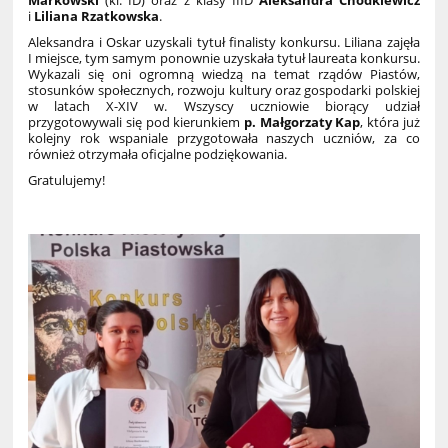
Markowski
(kl. ID) oraz z klasy IIID
Aleksandra Chodkiewicz
i
Liliana Rzatkowska
.
Aleksandra i Oskar uzyskali tytuł finalisty konkursu. Liliana zajęła
I miejsce, tym samym ponownie uzyskała tytuł laureata konkursu.
Wykazali się oni ogromną wiedzą na temat rządów Piastów,
stosunków społecznych, rozwoju kultury oraz gospodarki polskiej
w latach X-XIV w. Wszyscy uczniowie biorący udział
przygotowywali się pod kierunkiem
p. Małgorzaty Kap
, która już
kolejny rok wspaniale przygotowała naszych uczniów, za co
również otrzymała oficjalne podziękowania.
Gratulujemy!