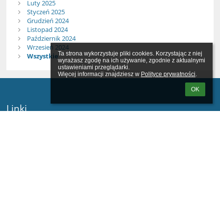
Luty 2025
Styczeń 2025
Grudzień 2024
Listopad 2024
Październik 2024
Wrzesień 2024
Ta strona wykorzystuje pliki cookies. Korzystając z niej 
Wszystkie
wyrażasz zgodę na ich używanie, zgodnie z aktualnymi 
ustawieniami przeglądarki.

Więcej informacji znajdziesz w 
Polityce prywatności
.
OK
Linki
Webmaster
Wsparcie techniczne
Deklaracja dostępności
Informacje prawne
Polityka prywatności
Metryczka
Mapa strony