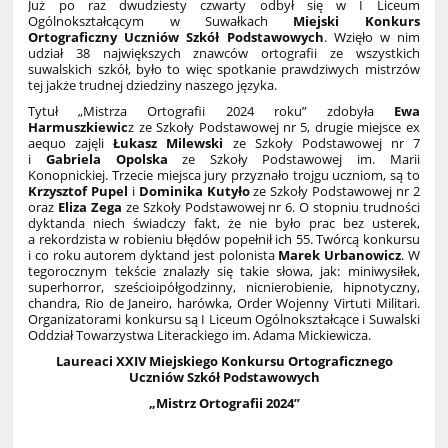
Już po raz dwudziesty czwarty odbył się w I Liceum
Ogólnokształcącym w Suwałkach
Miejski Konkurs
Ortograficzny Uczniów Szkół Podstawowych
. Wzięło w nim
udział 38 największych znawców ortografii ze wszystkich
suwalskich szkół, było to więc spotkanie prawdziwych mistrzów
tej jakże trudnej dziedziny naszego języka.
Tytuł „Mistrza Ortografii 2024 roku” zdobyła
Ewa
Harmuszkiewic
z ze Szkoły Podstawowej nr 5, drugie miejsce ex
aequo zajęli
Łukasz Milewski
ze Szkoły Podstawowej nr 7
i
Gabriela Opolska
ze Szkoły Podstawowej im. Marii
Konopnickiej. Trzecie miejsca jury przyznało trojgu uczniom, są to
Krzysztof Pupel
i
Dominika Kutyło
ze Szkoły Podstawowej nr 2
oraz
Eliza Zega
ze Szkoły Podstawowej nr 6. O stopniu trudności
dyktanda niech świadczy fakt, że nie było prac bez usterek,
a rekordzista w robieniu błędów popełnił ich 55. Twórcą konkursu
i co roku autorem dyktand jest polonista
Marek Urbanowicz
. W
tegorocznym tekście znalazły się takie słowa, jak: miniwysiłek,
superhorror, sześcioipółgodzinny, nicnierobienie, hipnotyczny,
chandra, Rio de Janeiro, harówka, Order Wojenny Virtuti Militari.
Organizatorami konkursu są I Liceum Ogólnokształcące i Suwalski
Oddział Towarzystwa Literackiego im. Adama Mickiewicza.
Laureaci XXIV Miejskiego Konkursu Ortograficznego
Uczniów Szkół Podstawowych
„Mistrz Ortografii 2024”