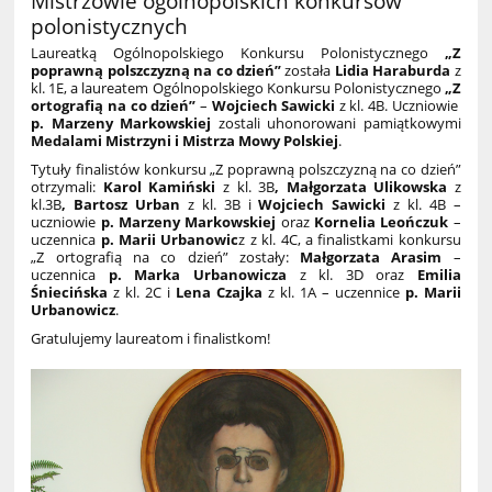
Mistrzowie ogólnopolskich konkursów
polonistycznych
Laureatką
Ogólnopolskiego Konkursu Polonistycznego
„Z
poprawną polszczyzną na co dzień”
została
Lidia Haraburda
z
kl. 1E, a laureatem Ogólnopolskiego Konkursu Polonistycznego
„Z
ortografią na co dzień”
–
Wojciech Sawicki
z kl. 4B. Uczniowie
p. Marzeny Markowskiej
zostali uhonorowani pamiątkowymi
Medalami Mistrzyni i Mistrza Mowy Polskiej
.
Tytuły finalistów konkursu „Z poprawną polszczyzną na co dzień”
otrzymali:
Karol Kamiński
z kl. 3B
, Małgorzata Ulikowska
z
kl.3B
, Bartosz Urban
z kl. 3B i
Wojciech Sawicki
z kl. 4B –
uczniowie
p. Marzeny Markowskiej
oraz
Kornelia Leończuk
–
uczennica
p. Marii Urbanowic
z z kl. 4C, a finalistkami konkursu
„Z ortografią na co dzień” zostały:
Małgorzata Arasim
–
uczennica
p. Marka Urbanowicza
z kl. 3D oraz
Emilia
Śniecińska
z kl. 2C i
Lena Czajka
z kl. 1A – uczennice
p. Marii
Urbanowicz
.
Gratulujemy laureatom i finalistkom!