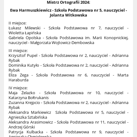
Mistrz Ortografii 2024:
Ewa Harmuszkiewicz - Szkoła Podstawowa nr 5, nauczyciel -
Jolanta Witkowska
II miejsce:
Łukasz Milewski - Szkoła Podstawowa nr 7, nauczyciel -
Wioletta Łapińska
Gabriela Opolska - Szkoła Podstawowa im. Marii Konopnickiej,
nauczyciel - Małgorzata Wojtowicz-Dembowska
III miejsce:
Krzysztof Pupel - Szkoła Podstawowa nr 2, nauczyciel - Adrianna
Rybak
Dominika Kutyło - Szkoła Podstawowa nr 2, nauczyciel - Adrianna
Rybak
Eliza Zega - Szkoła Podstawowa nr 6, nauczyciel - Marta
Haraburda
IV miejsce:
Maja Żelazko - Szkoła Podstawowa nr 10, nauczyciel -
Katarzyna Bołtrukanis
Zuzanna Krejpcio - Szkoła Podstawowa nr 2, nauczyciel - Adrianna
Rybak
Aleksandra Markiewicz Szkoła Podstawowa nr 5, nauczyciel -
Agnieszka Sztabińska
Aleksandra Arasimowicz - Szkoła Podstawowa nr 11, nauczyciel -
Andrzej Górski
Patrycja Kulbacka - Szkoła Podstawowa nr 9, nauczyciel -
Agnieszka Chmielewska