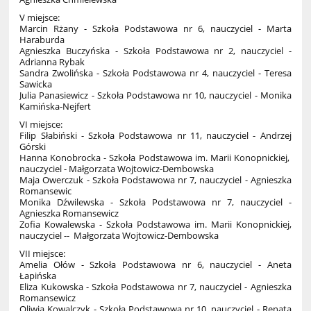
V miejsce:
Marcin Rżany - Szkoła Podstawowa nr 6, nauczyciel - Marta
Haraburda
Agnieszka Buczyńska - Szkoła Podstawowa nr 2, nauczyciel -
Adrianna Rybak
Sandra Zwolińska - Szkoła Podstawowa nr 4, nauczyciel - Teresa
Sawicka
Julia Panasiewicz - Szkoła Podstawowa nr 10, nauczyciel - Monika
Kamińska-Nejfert
VI miejsce:
Filip Słabiński - Szkoła Podstawowa nr 11, nauczyciel - Andrzej
Górski
Hanna Konobrocka - Szkoła Podstawowa im. Marii Konopnickiej,
nauczyciel - Małgorzata Wojtowicz-Dembowska
Maja Owerczuk - Szkoła Podstawowa nr 7, nauczyciel - Agnieszka
Romansewic
Monika Dźwilewska - Szkoła Podstawowa nr 7, nauczyciel -
Agnieszka Romansewicz
Zofia Kowalewska - Szkoła Podstawowa im. Marii Konopnickiej,
nauczyciel -- Małgorzata Wojtowicz-Dembowska
VII miejsce:
Amelia Ołów - Szkoła Podstawowa nr 6, nauczyciel - Aneta
Łapińska
Eliza Kukowska - Szkoła Podstawowa nr 7, nauczyciel - Agnieszka
Romansewicz
Oliwia Kowalczyk - Szkoła Podstawowa nr 10, nauczyciel - Renata