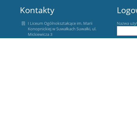
Kontakty
Logo
I Liceum Ogólnokształcące im. Marii
Nazwa uży
Konopnickiej w Suwałkach Suwałki, ul.
Mickiewicza 3
Hasło:
sekretariat@1lo.suwalki.eu
edan@1lo.suwalki.pl
(87) 566-28-51
(87) 566-56-26
Zapomniałe
ul. Mickiewicza 3
16-400 Suwałki
Poland