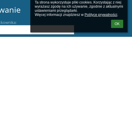
Ta strona wykorzystuje pliki cookies. Korzystając z niej 
wyrażasz zgodę na ich używanie, zgodnie z aktualnymi 
wanie
ustawieniami przeglądarki.

Więcej informacji znajdziesz w 
Polityce prywatności
.
tkownika:
OK
m loginu lub hasła