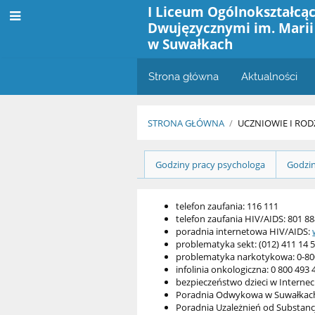
I Liceum Ogólnokształcąc
Dwujęzycznymi im. Marii
w Suwałkach
Strona główna
Aktualności
STRONA GŁÓWNA
/
UCZNIOWIE I ROD
Psycholog
Godziny pracy psychologa
Godzi
i
pedagog
telefon zaufania: 116 111
telefon zaufania HIV/AIDS: 801 88
poradnia internetowa HIV/AIDS:
problematyka sekt: (012) 411 14 
problematyka narkotykowa: 0-80
infolinia onkologiczna: 0 800 493
bezpieczeństwo dzieci w Internec
Poradnia Odwykowa w Suwałkach ul
Poradnia Uzależnień od Substancj