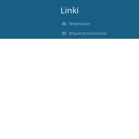
Linki
Webmaster
Wsparcie techniczne
Deklaracja dostępności
Informacje prawne
Polityka prywatności
Metryczka
Mapa strony
O nas
Kontakt
Aktualności