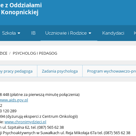
e z Oddziałami
 Konopnickiej
Szkoła
IB
Uczniowie i Rodzice
Kandydaci
ZICE
/
PSYCHOLOG I PEDAGOG
ny pracy pedagoga
Zadania psychologa
Program wychowawczo-pro
8 448 (płatne za pierwszą minutę połączenia)
www.aids.gov.pl
52
0 120 289
 494 (dyżurują eksperci z Centrum Onkologii)
ie:
www.chronimydzieci.pl
. Szpitalna 62, tel. (087) 565 62 38
i Psychoaktywnych w Suwałkach ul. Reja Mikołaja 67a tel. (087) 565 62 38