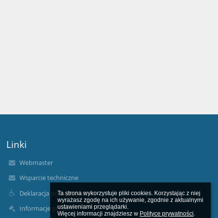
Linki
Webmaster
Wsparcie techniczne
Deklaracja dostępności
Ta strona wykorzystuje pliki cookies. Korzystając z niej 
wyrażasz zgodę na ich używanie, zgodnie z aktualnymi 
ustawieniami przeglądarki.

Informacje prawne
Więcej informacji znajdziesz w 
Polityce prywatności
.