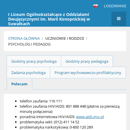
LOGOWANIE
I Liceum Ogólnokształcące z Oddziałami
Dwujęzycznymi im. Marii Konopnickiej w
Suwałkach
STRONA GŁÓWNA
/
UCZNIOWIE I RODZICE
/
PSYCHOLOG I PEDAGOG
Psycholog
Godziny pracy psychologa
Godziny pracy pedagoga
i
pedagog
Zadania psychologa
Program wychowawczo-profilaktyczny
Polecam
telefon zaufania: 116 111
telefon zaufania HIV/AIDS: 801 888 448 (płatne za pierwszą
minutę połączenia)
poradnia internetowa HIV/AIDS:
www.aids.gov.pl
problematyka sekt: (012) 411 14 52
problematyka narkotykowa: 0-800 120 289