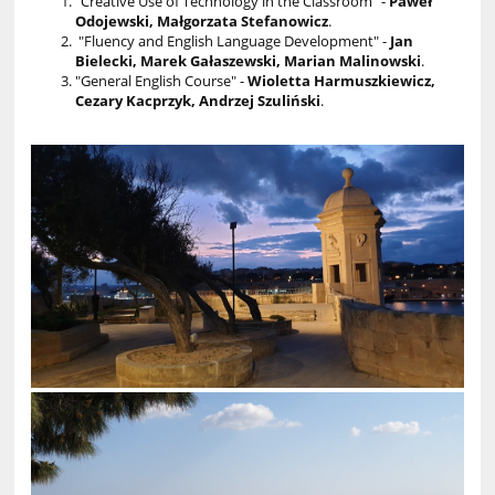
"Creative Use of Technology in the Classroom" -
Paweł
Odojewski, Małgorzata Stefanowicz
.
"Fluency and English Language Development" -
Jan
Bielecki, Marek Gałaszewski, Marian Malinowski
.
"General English Course" -
Wioletta Harmuszkiewicz,
Cezary Kacprzyk, Andrzej Szuliński
.