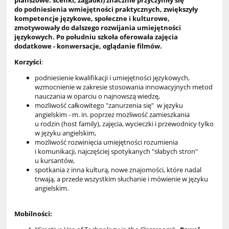
do podniesienia wmiejętności praktycznych, zwiększyły
kompetencje językowe, społeczne i kulturowe,
zmotywowały do dalszego rozwijania umiejętności
językowych. Po południu szkoła oferowała zajęcia
dodatkowe - konwersacje, oglądanie filmów.
Korzyści
:
podniesienie kwalifikacji i umiejętności językowych,
wzmocnienie w zakresie stosowania innowacyjnych metod
nauczania w oparciu o najnowszą wiedzę,
możliwość całkowitego "zanurzenia się" w języku
angielskim - m. in. poprzez możliwość zamieszkania
u rodzin (host family), zajęcia, wycieczki i przewodnicy tylko
w języku angielskim,
możliwość rozwinięcia umiejętności rozumienia
i komunikacji, najczęściej spotykanych "słabych stron"
u kursantów,
spotkania z inna kulturą, nowe znajomości, które nadal
trwają, a przede wszystkim słuchanie i mówienie w języku
angielskim.
Mobilności: