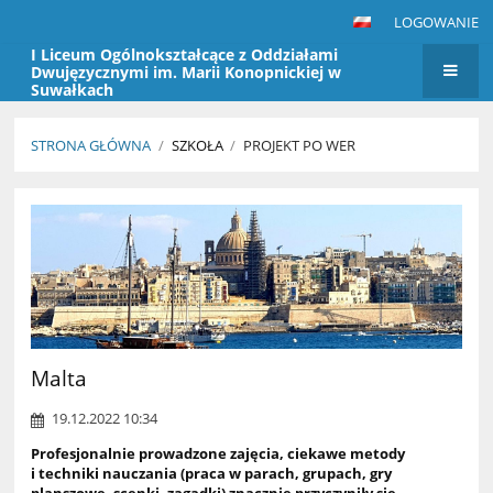
LOGOWANIE
I Liceum Ogólnokształcące z Oddziałami
Dwujęzycznymi im. Marii Konopnickiej w
Suwałkach
STRONA GŁÓWNA
/
SZKOŁA
/
PROJEKT PO WER
Projekt
PO
WER
Malta
19.12.2022 10:34
Profesjonalnie prowadzone zajęcia, ciekawe metody
i techniki nauczania (praca w parach, grupach, gry
planszowe. scenki, zagadki) znacznie przyczyniły się