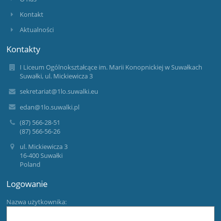
Kontakt
Aktualności
Kontakty
I Liceum Ogólnokształcące im. Marii Konopnickiej w Suwałkach
Suwałki, ul. Mickiewicza 3
sekretariat@1lo.suwalki.eu
edan@1lo.suwalki.pl
(87) 566-28-51
(87) 566-56-26
ul. Mickiewicza 3
16-400 Suwałki
Poland
Logowanie
Nazwa użytkownika: